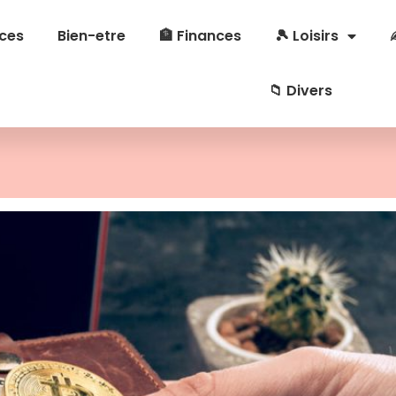
ces
Bien-etre
🏦 Finances
🎾 Loisirs
📁 Divers