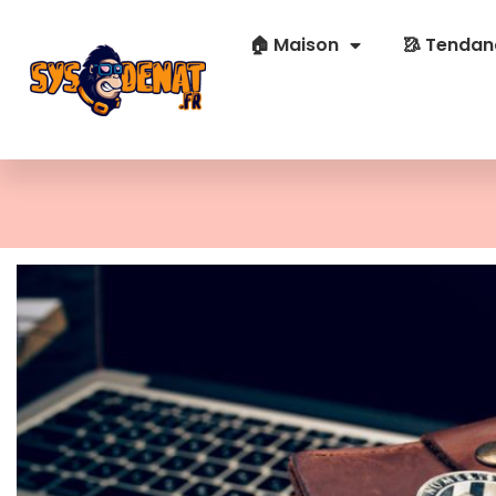
🏠 Maison
🥻 Tendan