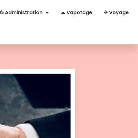
✍ Administration
☁ Vapotage
✈ Voyage