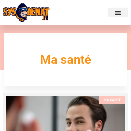
✍ Admini
Ma santé
MA SANTÉ