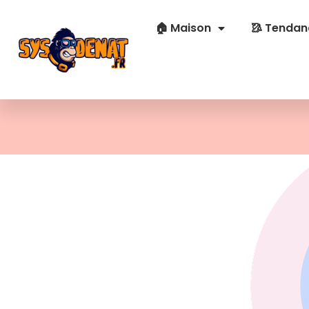
🏠 Maison
🥻 Tendan