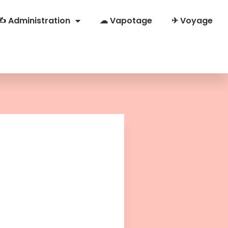
✍ Administration
☁ Vapotage
✈ Voyage