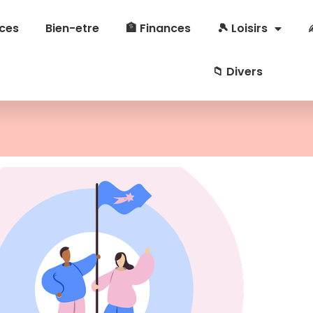
ces
Bien-etre
🏦 Finances
🎾 Loisirs
📁 Divers