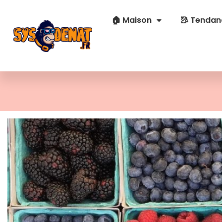
🏠 Maison
🥻 Tendan