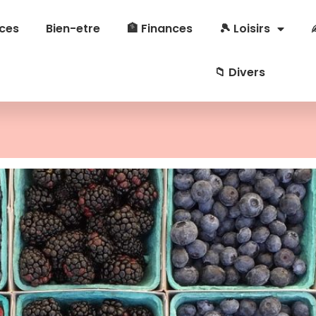
ces
Bien-etre
🏦 Finances
🎾 Loisirs
📁 Divers