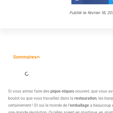
Publié le
février 18, 20
Sommaires
Si vous aimez faire des
pique-niques
souvent, que vous av
boulot ou que vous travaillez dans la
restauration
, les bar
certainement ! Et oui le monde de l’
emballage
a beaucoup é
une grande révolution. Qu’elles soient en plastique, en alu