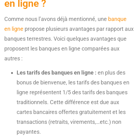
en ligne ?
Comme nous l’avons déjà mentionné, une
banque
en ligne
propose plusieurs avantages par rapport aux
banques terrestres. Voici quelques avantages que
proposent les banques en ligne comparées aux
autres :
Les tarifs des banques en ligne :
en plus des
bonus de bienvenue, les tarifs des banques en
ligne représentent 1/5 des tarifs des banques
traditionnels. Cette différence est due aux
cartes bancaires offertes gratuitement et les
transactions (retraits, virements,…etc.) non
payantes.