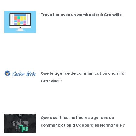
Travailler avec un wembaster à Granville
Quelle agence de communication choisir à
Granville ?
Quels sont les meilleures agences de
communication à Cabourg en Normandie ?