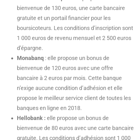
bienvenue de 130 euros, une carte bancaire
gratuite et un portail financier pour les
boursicoteurs. Les conditions d’inscription sont
1 000 euros de revenu mensuel et 2 500 euros
d’épargne.
Monabanq
: elle propose un bonus de
bienvenue de 120 euros avec une offre
bancaire à 2 euros par mois. Cette banque
n’exige aucune condition d’adhésion et elle
propose le meilleur service client de toutes les
banques en ligne en 2018.
Hellobank :
elle propose un bonus de
bienvenue de 80 euros avec une carte bancaire
gratuite. Les conditions d’adhésion sont 1 000