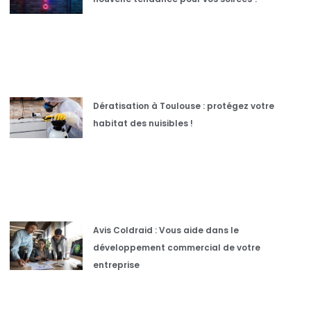
Dératisation à Toulouse : protégez votre
habitat des nuisibles !
Avis Coldraid : Vous aide dans le
développement commercial de votre
entreprise