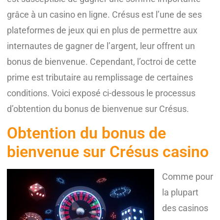
grâce à un casino en ligne. Crésus est l’une de ses
plateformes de jeux qui en plus de permettre aux
internautes de gagner de l’argent, leur offrent un
bonus de bienvenue. Cependant, l’octroi de cette
prime est tributaire au remplissage de certaines
conditions. Voici exposé ci-dessous le processus
d’obtention du bonus de bienvenue sur Crésus.
Obtention du bonus de
bienvenue sur Crésus casino
Comme pour
la plupart
des casinos