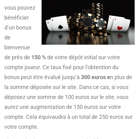
vous pouvez
bénéficier
d’un bonus
de
bienvenue
de près de
150 %
de votre dépôt initial sur votre
compte joueur. Ce taux fixé pour l’obtention du
bonus peut être évalué jusqu’à
300 euros e
n plus de
la somme déposée sur le site. Dans ce cas, si vous
déposez une somme de 100 euros sur le site, vous
aurez une augmentation de 150 euros sur votre
compte. Cela équivaudra à un total de 250 euros sur
votre compte.