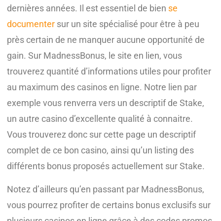
dernières années. Il est essentiel de bien
se
documenter
sur un site spécialisé pour être à peu
près certain de ne manquer aucune opportunité de
gain. Sur MadnessBonus, le site en lien, vous
trouverez quantité d’informations utiles pour profiter
au maximum des casinos en ligne. Notre lien par
exemple vous renverra vers un descriptif de Stake,
un autre casino d’excellente qualité à connaitre.
Vous trouverez donc sur cette page un descriptif
complet de ce bon casino, ainsi qu’un listing des
différents bonus proposés actuellement sur Stake.
Notez d’ailleurs qu’en passant par MadnessBonus,
vous pourrez profiter de certains bonus exclusifs sur
plusieurs casinos en ligne grâce à des codes promos