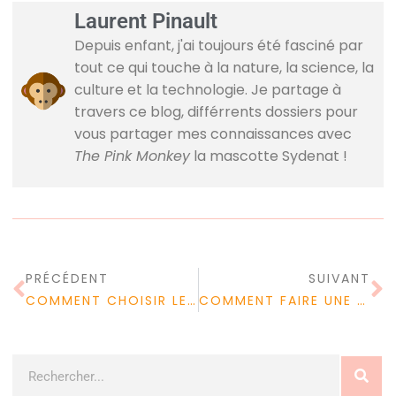
Laurent Pinault
Depuis enfant, j'ai toujours été fasciné par
tout ce qui touche à la nature, la science, la
culture et la technologie. Je partage à
travers ce blog, différrents dossiers pour
vous partager mes connaissances avec
The Pink Monkey
la mascotte Sydenat !
PRÉCÉDENT
SUIVANT
COMMENT CHOISIR LE MEILLEUR HÉBERGEUR ?
COMMENT FAIRE UNE SIMULATION DE RACHAT DE CREDIT ?