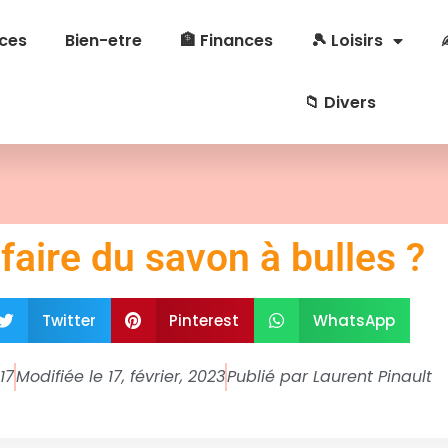
ces
Bien-etre
🏦 Finances
🎾 Loisirs
📁 Divers
aire du savon à bulles ?
Twitter
Pinterest
WhatsApp
17
Modifiée le 17, février, 2023
Publié par
Laurent Pinault