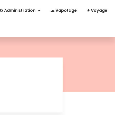
✍ Administration
☁ Vapotage
✈ Voyage