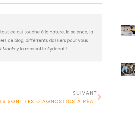
 tout ce qui touche à la nature, la science, la
ers ce blog, différrents dossiers pour vous
nk Monkey
la mascotte Sydenat !
SUIVANT
QUELS SONT LES DIAGNOSTICS À RÉALISER AVANT DE METTRE SON LOGEMENT EN LOCATION?