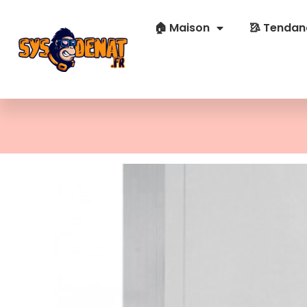
🏠 Maison
🥻 Tendan