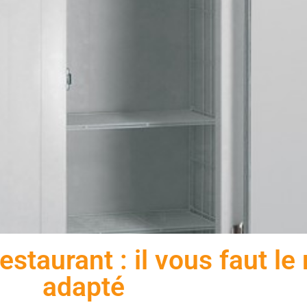
staurant : il vous faut le
adapté