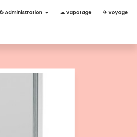
✍ Administration
☁ Vapotage
✈ Voyage