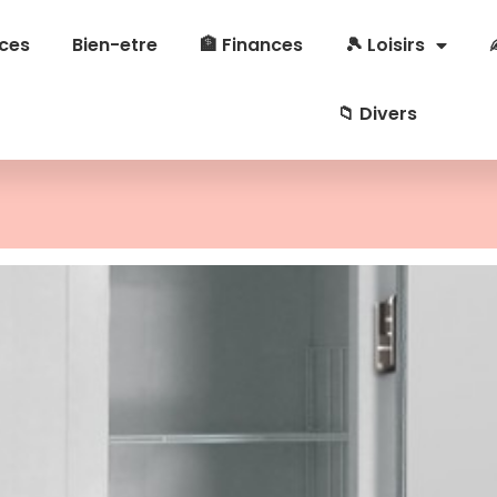
ces
Bien-etre
🏦 Finances
🎾 Loisirs
📁 Divers