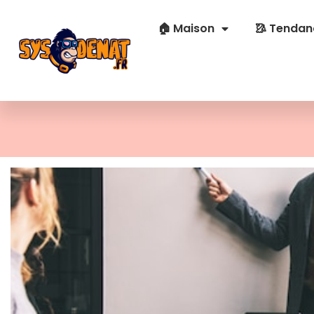
🏠 Maison
🥻 Tendan