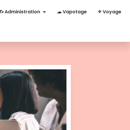
✍ Administration
☁ Vapotage
✈ Voyage