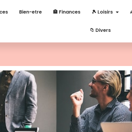
ces
Bien-etre
🏦 Finances
🎾 Loisirs
📁 Divers