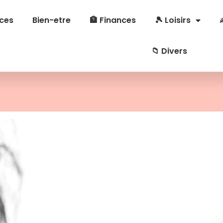
ces
Bien-etre
🏦 Finances
🎾 Loisirs
📁 Divers