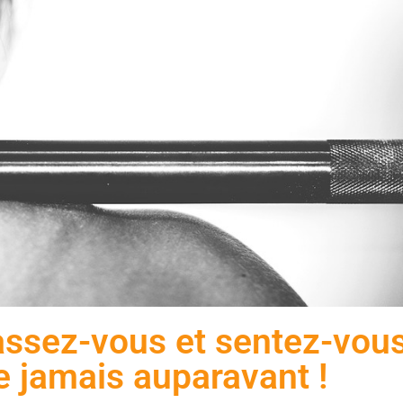
assez-vous et sentez-vou
jamais auparavant !