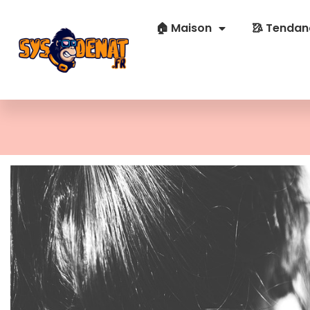
🏠 Maison
🥻 Tendan