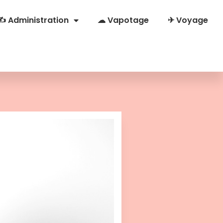
✍ Administration
☁ Vapotage
✈ Voyage