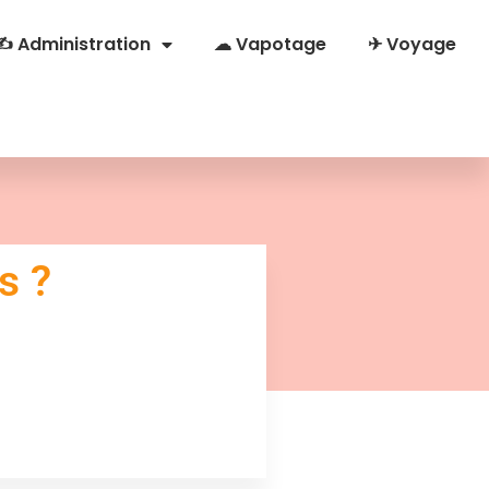
✍ Administration
☁ Vapotage
✈ Voyage
s ?