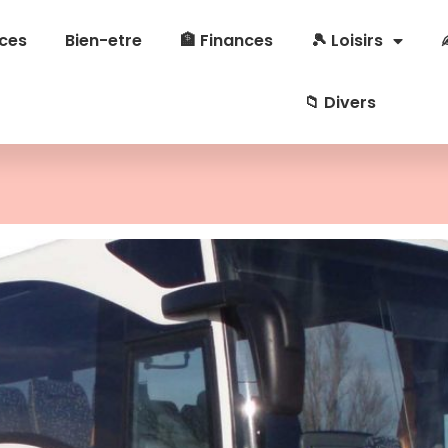
ces
Bien-etre
🏦 Finances
🎾 Loisirs
📁 Divers