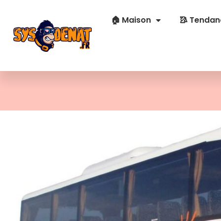
🏠 Maison
🥻 Tendan