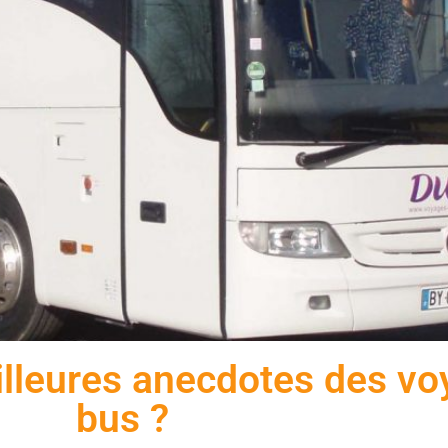
illeures anecdotes des v
bus ?