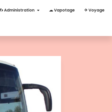
✍ Administration
☁ Vapotage
✈ Voyage